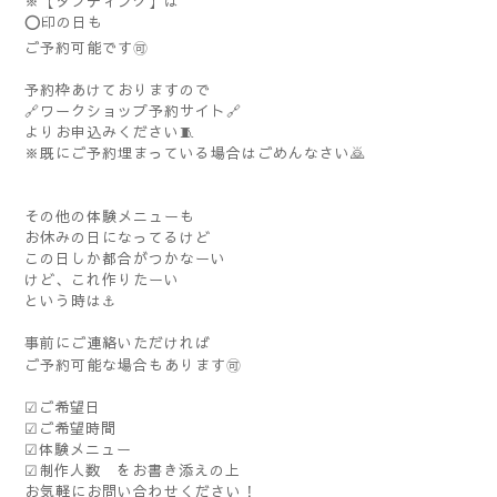
※【タフティング】は
⭕️印の日も
ご予約可能です🉑
予約枠あけておりますので
🔗
ワークショップ予約サイト
🔗
よりお申込みください🧵
※既にご予約埋まっている場合はごめんなさい🙇
その他の体験メニューも
お休みの日になってるけど
この日しか都合がつかなーい
けど、これ作りたーい
という時は⚓️
事前にご連絡いただければ
ご予約可能な場合もあります🉑
☑︎ご希望日
☑︎ご希望時間
☑︎体験メニュー
☑︎制作人数 をお書き添えの上
お気軽にお問い合わせください！