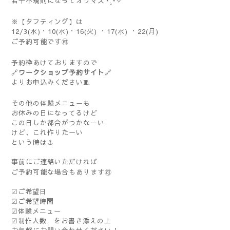
若干不規則になってオリマス◔.̮◔✧
※【タフティング】は
12/3(水)・10(水)・16(火) ・17(水) ・22(月)
ご予約可能です🉑
予約枠あけておりますので
🔗
ワークショップ予約サイト
🔗
よりお申込みください🧵
その他の体験メニューも
お休みの日になってるけど
この日しか都合がつかなーい
けど、これ作りたーい
という時は⚓️
事前にご連絡いただければ
ご予約可能な場合もあります🉑
☑︎ご希望日
☑︎ご希望時間
☑︎体験メニュー
☑︎制作人数 をお書き添えの上