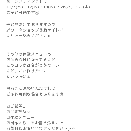
※【タフティング】は
11/5(水)・12(水)・19(水) ・26(水) ・27(木)
ご予約可能です🉑
予約枠あけておりますので
🔗
ワークショップ予約サイト
🔗
よりお申込みください🧵
その他の体験メニューも
お休みの日になってるけど
この日しか都合がつかなーい
けど、これ作りたーい
という時は⚓️
事前にご連絡いただければ
ご予約可能な場合もあります🉑
☑︎ご希望日
☑︎ご希望時間
☑︎体験メニュー
☑︎制作人数 をお書き添えの上
お気軽にお問い合わせください ◔.̮◔✧