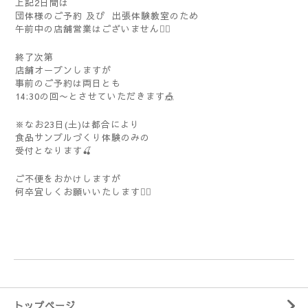
上記2日間は
団体様のご予約 及び
出張体験教室のため
午前中の店舗営業はございません🙇‍♀️
終了次第
店舗オープンしますが
事前のご予約は両日とも
14:30の回〜とさせていただきます🎪
※なお23日(土)は都合により
食品サンプルづくり体験のみの
受付となります🍒
ご不便をおかけしますが
何卒宜しくお願いいたします🙇‍♀️
トップページ